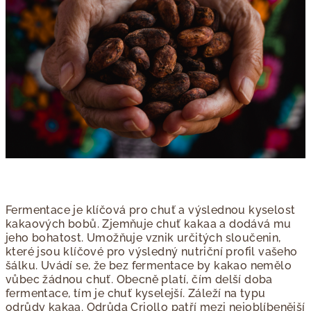
Fermentace je klíčová pro chuť a výslednou kyselost
kakaových bobů. Zjemňuje chuť kakaa a dodává mu
jeho bohatost. Umožňuje vznik určitých sloučenin,
které jsou klíčové pro výsledný nutriční profil vašeho
šálku. Uvádí se, že bez fermentace by kakao nemělo
vůbec žádnou chuť. Obecně platí, čím delší doba
fermentace, tím je chuť kyselejší. Záleží na typu
odrůdy kakaa. Odrůda Criollo patří mezi nejoblíbenější