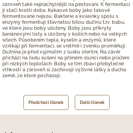
zároveň také nejnáchylnější na pěstování. K fermentaci
jí stačí kratší doba. Kakaové boby jako takové
fermentované nejsou. Bakterie a kvasinky spolu s
enzymy fermentují šťavnatou bílou dužinu tzv. babu,
ve které jsou boby uloženy. Boby jsou přikryty
banánovými listy a uloženy v koších nebo na velkých
sítech. Působením tepla, kyselin a enzymů, které
vznikají při fermentaci, se vnitřně i zvenku proměňují.
Dužnina je před vyjmutím z lusku sterilní. Na závěr
přichází na řadu sušení na přímém slunci nebo pražení
při nízkých teplotách. Boby se tím zbaví přebytečné
vlhkosti a zároveň si zachovají výživné látky a ducha
země, ze které pocházejí.
Předchozí článek
Další článek
Z
á