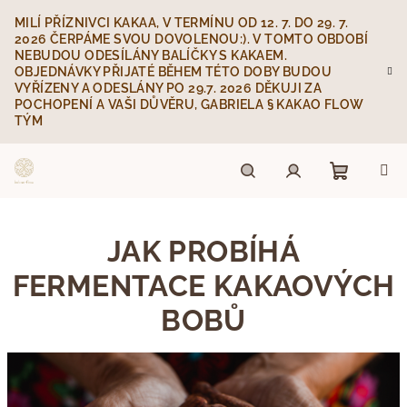
Přejít
MILÍ PŘÍZNIVCI KAKAA, V TERMÍNU OD 12. 7. DO 29. 7.
na
2026 ČERPÁME SVOU DOVOLENOU:). V TOMTO OBDOBÍ
obsah
NEBUDOU ODESÍLÁNY BALÍČKY S KAKAEM.
OBJEDNÁVKY PŘIJATÉ BĚHEM TÉTO DOBY BUDOU
VYŘÍZENY A ODESLÁNY PO 29.7. 2026 DĚKUJI ZA
POCHOPENÍ A VAŠI DŮVĚRU, GABRIELA § KAKAO FLOW
TÝM
Nákupn
Hledat
Přihlášení
JAK PROBÍHÁ
košík
FERMENTACE KAKAOVÝCH
BOBŮ