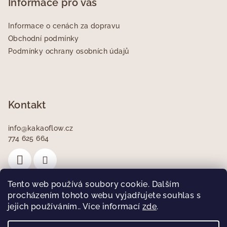
p
Informace pro vás
a
Informace o cenách za dopravu
t
Obchodní podmínky
í
Podmínky ochrany osobních údajů
Kontakt
info
@
kakaoflow.cz
774 625 664
Tento web používá soubory cookie. Dalším
procházením tohoto webu vyjadřujete souhlas s
jejich používáním.. Více informací
Facebook
zde
.