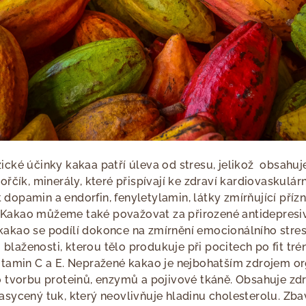
ické účinky kakaa patří úleva od stresu, jelikož obsahuje 
hořčík, minerály, které přispívají ke zdraví kardiovaskulá
 dopamin a endorfin, fenyletylamin, látky zmírňující pří
 Kakao můžeme také považovat za přirozené antidepres
kakao se podílí dokonce na zmírnění emocionálního stre
laženosti, kterou tělo produkuje při pocitech po fit tré
itamin C a E. Nepražené kakao je nejbohatším zdrojem or
ro tvorbu proteinů, enzymů a pojivové tkáně. Obsahuje zd
asycený tuk, který neovlivňuje hladinu cholesterolu. Zba