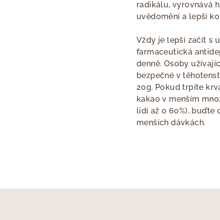
radikálu, vyrovnává h
uvědomění a lepší ko
Vždy je lepší začít s
farmaceutická antide
denně. Osoby užívají
bezpečné v těhotenst
20g. Pokud trpíte kr
kakao v menším množs
lidí až o 60%), buďte
menších dávkách.
Z
á