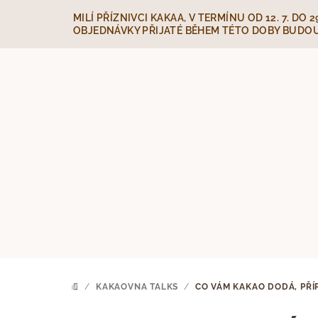
Přejít
MILÍ PŘÍZNIVCI KAKAA, V TERMÍNU OD 12. 7. D
na
OBJEDNÁVKY PŘIJATÉ BĚHEM TÉTO DOBY BUDOU 
obsah
/
KAKAOVNA TALKS
/
CO VÁM KAKAO DODÁ, PŘÍ
DOMŮ