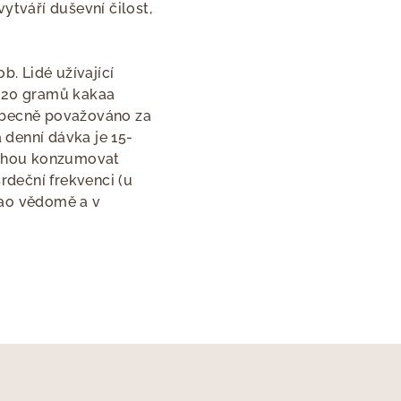
ytváří duševní čilost,
b. Lidé užívající
ž 20 gramů kakaa
 obecně považováno za
 denní dávka je 15-
 mohou konzumovat
deční frekvenci (u
akao vědomě a v