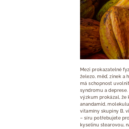
Mezi prokazatelné fyz
železo, měď, zinek a 
má schopnost uvolnit
syndromu a deprese.
výzkum prokázal, že 
anandamid, molekulu b
vitamíny skupiny B, v
– síru potřebujete p
kyselinu stearovou, n