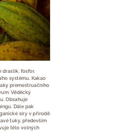
draslík, fosfor,
rního systému. Kakao
znaky premestruačního
ivum. Věděcký
su. Obsahuje
ningu. Dále pak
ganické síry v přírodě
ravé tuky, především
vuje tělo volných