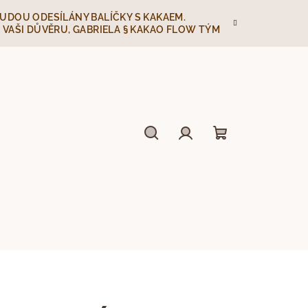
EBUDOU ODESÍLÁNY BALÍČKY S KAKAEM.
 VAŠI DŮVĚRU, GABRIELA § KAKAO FLOW TÝM
Hledat
Přihlášení
Nákupní
košík