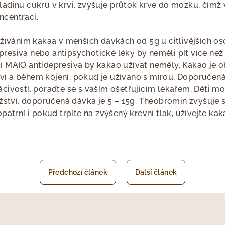
ladinu cukru v krvi, zvyšuje průtok krve do mozku, čímž v
ncentraci.
 užíváním kakaa v menších dávkách od 5g u citlivějších oso
presiva nebo antipsychotické léky by neměli pít více ne
cí MAIO antidepresiva by kakao užívat neměly. Kakao je
ví a během kojení, pokud je užíváno s mírou. Doporučená
vácivostí, poraďte se s vaším ošetřujícím lékařem. Děti
tví, doporučená dávka je 5 – 15g. Theobromin zvyšuje sr
 opatrní i pokud trpíte na zvýšený krevní tlak, užívejte k
Předchozí článek
Další článek