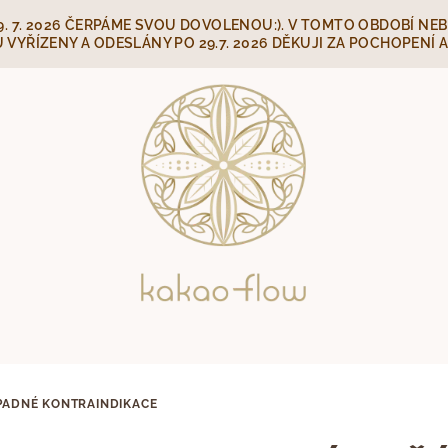
O 29. 7. 2026 ČERPÁME SVOU DOVOLENOU:). V TOMTO OBDOBÍ N
VYŘÍZENY A ODESLÁNY PO 29.7. 2026 DĚKUJI ZA POCHOPENÍ A
PADNÉ KONTRAINDIKACE