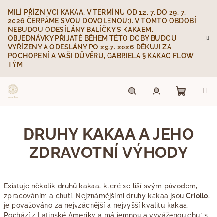
Přejít
MILÍ PŘÍZNIVCI KAKAA, V TERMÍNU OD 12. 7. DO 29. 7.
na
2026 ČERPÁME SVOU DOVOLENOU:). V TOMTO OBDOBÍ
obsah
NEBUDOU ODESÍLÁNY BALÍČKY S KAKAEM.
OBJEDNÁVKY PŘIJATÉ BĚHEM TÉTO DOBY BUDOU
VYŘÍZENY A ODESLÁNY PO 29.7. 2026 DĚKUJI ZA
POCHOPENÍ A VAŠI DŮVĚRU, GABRIELA § KAKAO FLOW
TÝM
Nákupn
Hledat
Přihlášení
DRUHY KAKAA A JEHO
košík
ZDRAVOTNÍ VÝHODY
Existuje několik druhů kakaa, které se liší svým původem,
zpracováním a chutí. Nejznámějšími druhy kakaa jsou
Criollo
,
je považováno za nejvzácnější a nejvyšší kvalitu kakaa.
Pochází z Latinské Ameriky a má jemnou a vyváženou chuť s