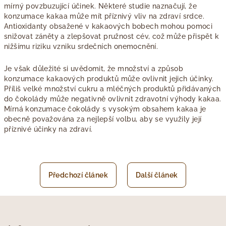
mírný povzbuzující účinek. Některé studie naznačují, že
konzumace kakaa může mít příznivý vliv na zdraví srdce.
Antioxidanty obsažené v kakaových bobech mohou pomoci
snižovat záněty a zlepšovat pružnost cév, což může přispět k
nižšímu riziku vzniku srdečních onemocnění.
Je však důležité si uvědomit, že množství a způsob
konzumace kakaových produktů může ovlivnit jejich účinky.
Příliš velké množství cukru a mléčných produktů přidávaných
do čokolády může negativně ovlivnit zdravotní výhody kakaa.
Mírná konzumace čokolády s vysokým obsahem kakaa je
obecně považována za nejlepší volbu, aby se využily její
příznivé účinky na zdraví.
Předchozí článek
Další článek
Z
á