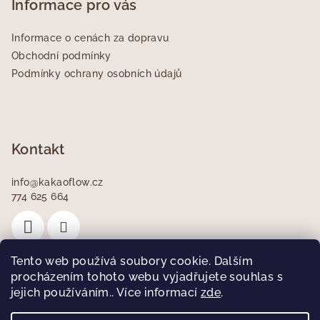
p
Informace pro vás
a
Informace o cenách za dopravu
t
Obchodní podmínky
í
Podmínky ochrany osobních údajů
Kontakt
info
@
kakaoflow.cz
774 625 664
Tento web používá soubory cookie. Dalším
procházením tohoto webu vyjadřujete souhlas s
jejich používáním.. Více informací
Facebook
zde
.