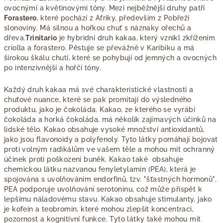
ovocnými a květinovými tóny. Mezi nejběžnější druhy patří
Forastero
, které pochází z Afriky, především z Pobřeží
slonoviny. Má silnou a hořkou chuť s náznaky ořechů a
dřeva.
Trinitario
je hybridní druh kakaa, který vznikl zkřížením
criolla a forastero. Pěstuje se převážně v Karibiku a má
širokou škálu chutí, které se pohybují od jemných a ovocných
po intenzivnější a hořčí tóny.
Každý druh kakaa má své charakteristické vlastnosti a
chuťové nuance, které se pak promítají do výsledného
produktu, jako je čokoláda. Kakao, ze kterého se vyrábí
čokoláda a horká čokoláda, má několik zajímavých účinků na
lidské tělo. Kakao obsahuje vysoké množství antioxidantů,
jako jsou flavonoidy a polyfenoly. Tyto látky pomáhají bojovat
proti volným radikálům ve vašem těle a mohou mít ochranný
účinek proti poškození buněk. Kakao také obsahuje
chemickou látku nazvanou fenyletylamin (PEA), která je
spojována s uvolňováním endorfinů, tzv. "šťastných hormonů".
PEA podporuje uvolňování serotoninu, což může přispět k
lepšímu náladovému stavu. Kakao obsahuje stimulanty, jako
je kofein a teobromin, které mohou zlepšit koncentraci,
pozornost a kognitivní funkce. Tyto látky také mohou mít