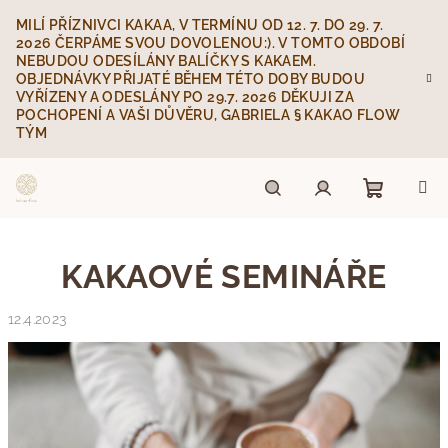
Přejít
MILÍ PŘÍZNIVCI KAKAA, V TERMÍNU OD 12. 7. DO 29. 7.
na
2026 ČERPÁME SVOU DOVOLENOU:). V TOMTO OBDOBÍ
obsah
NEBUDOU ODESÍLÁNY BALÍČKY S KAKAEM.
OBJEDNÁVKY PŘIJATÉ BĚHEM TÉTO DOBY BUDOU
VYŘÍZENY A ODESLÁNY PO 29.7. 2026 DĚKUJI ZA
POCHOPENÍ A VAŠI DŮVĚRU, GABRIELA § KAKAO FLOW
TÝM
Nákupn
Hledat
Přihlášení
KAKAOVÉ SEMINÁŘE
košík
12.4.2023