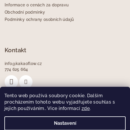
a
Informace o cenách za dopravu
t
Obchodní podmínky
í
Podmínky ochrany osobních údajů
Kontakt
info
@
kakaoflow.cz
774 625 664
Tento web používá soubory cookie. Dalším
procházením tohoto webu vyjadřujete souhlas s
jejich používáním.. Více informací
Facebook
zde
.
Nastavení