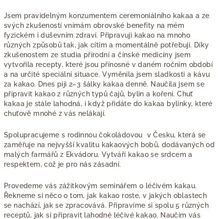
Jsem pravidelným konzumentem ceremoniálního kakaa a ze
svých zkušeností vnímám obrovské benefity na mém
fyzickém i duševním zdraví. Připravuji kakao na mnoho
různých způsobů tak, jak cítím a momentálně potřebuji. Díky
zkušenostem ze studia přírodní a čínské medicíny jsem
vytvořila recepty, které jsou přínosné v daném ročním období
a na určité speciální situace. Vyměnila jsem sladkosti a kávu
za kakao. Dnes piji 2–3 šálky kakaa denně. Naučila jsem se
připravit kakao z různých typů čajů, bylin a koření. Chuť
kakaa je stále lahodná, i když přidáte do kakaa bylinky, které
chuťově mnohé z vás nelákají.
Spolupracujeme s rodinnou čokoládovou v Česku, která se
zaměřuje na nejvyšší kvalitu kakaových bobů, dodávaných od
malých farmářů z Ekvádoru. Vytváří kakao se srdcem a
respektem, což je pro nás zásadní.
Provedeme vás zážitkovým seminářem o léčivém kakau.
Řekneme si něco o tom, jak kakao roste, v jakých oblastech
se nachází, jak se zpracovává. Připravíme si spolu 5 různých
receptů, jak si připravit lahodné léčivé kakao. Naučím vás