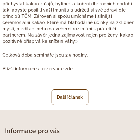
přichystat kakao z čajů, bylinek a koření dle ročních období
tak, abyste posílili vaši imunitu a udrželi si své zdraví dle
principů TČM. Zároveň si spolu umícháme i silnější
ceremoniální kakao, které má blahodárné účinky na zklidnění
mysli, meditaci nebo na večerní rozjímání s přáteli či
partnerem. Na závěr jedna zajímavost nejen pro ženy, kakao
pozitivně přispívá ke snížení váhy:)
Celková doba semináře jsou 2,5 hodiny.
Bližší informace a rezervace zde
Další článek
Z
á
p
Informace pro vás