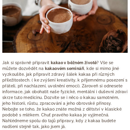
Jak si správně připravit
kakao v běžném životě
? Vše se
můžete dozvědět na
kakaovém semináři
, kde si mimo jiné
vyzkoušíte, jak připravit zdravý šálek kakaa při různých
příležitostech. ( ke zvýšení kreativity, k příjemnému posezení s
přáteli, při nachlazení, uvolnění emocí). Zároveň si odnesete
informace, jak obohatit naše fyzické, mentální i duševní zdraví
skrze tuto medicínu. Dozvíte se i něco o kakau samotném,
jeho historii, růstu, zpracování a jeho obrovské přínosy.
Nebojte se toho, že kakao znáte možná z dětství v klasické
podobě s mlékem. Chuť pravého kakaa je vyjímečná.
Nahlédneme spolu do tajů přípravy, kdy z kakaa budete
nadšeni stejně tak, jako jsem já.