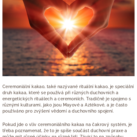
Ceremoniální kakao, také nazývané rituální kakao, je speciální
druh kakaa, které se používá při různých duchovních a
energetických rituálech a ceremoniích. Tradičně je spojeno s
různými kulturami, jako jsou Mayové a Aztékové, a je často
používáno pro zvýšení vědomí a duchovního spojení.
Pokud jde o vliv ceremoniálního kakaa na čakrový systém, je
třeba poznamenat, že to je spíše součást duchovní praxe a
může mít různé účinky na různé lidi. Závisí to na způsobu,