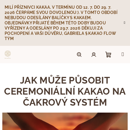
Přejít
MILÍ PŘÍZNIVCI KAKAA, V TERMÍNU OD 12. 7. DO 29. 7.
na
2026 ČERPÁME SVOU DOVOLENOU:). V TOMTO OBDOBÍ
obsah
NEBUDOU ODESÍLÁNY BALÍČKY S KAKAEM.
OBJEDNÁVKY PŘIJATÉ BĚHEM TÉTO DOBY BUDOU
VYŘÍZENY A ODESLÁNY PO 29.7. 2026 DĚKUJI ZA
POCHOPENÍ A VAŠI DŮVĚRU, GABRIELA § KAKAO FLOW
TÝM
Nákupn
Hledat
Přihlášení
JAK MŮŽE PŮSOBIT
košík
CEREMONIÁLNÍ KAKAO NA
ČAKROVÝ SYSTÉM