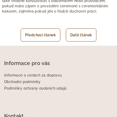
také vhodné konzultovat s odborníkem nebo průvodcem,
pokud máte zájem o provádění ceremonií s ceremoniálním
kakaem, zejména pokud jde o hlubší duchovní práci.
Předchozí článek
Další článek
Z
á
p
Informace pro vás
a
Informace o cenách za dopravu
t
Obchodní podmínky
í
Podmínky ochrany osobních údajů
Kontakt