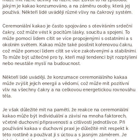
jakým je kakao konzumováno, a na záměru osoby, která jej
používá. Někteří lidé uvádějí různé vlivy na čakrový systém.
Ceremoniální kakao je často spojováno s otevíráním srdeční
čakry, což může vést k pocitům lásky, soucitu a spojení. To
může pomoci lidem cítit se více propojenými s ostatními a s
okolním světem.
Kakao může také posilnit kořenovou čakru,
což může pomoci lidem cítit se více zakotvenými a stabilními.
To může být užitečné pro ty, kteří mají tendenci být rozptýlení
nebo neustále myslí na budoucnost.
Někteří lidé uvádějí, že konzumace ceremoniálního kakaa
může zvýšit jejich energii a vědomí, což může mít pozitivní
vliv na všechny čakry a na celkovou energetickou rovnováhu
těla.
Je však důležité mít na paměti, že reakce na ceremoniální
kakao může být individuální a závisí na mnoha faktorech,
včetně duchovní připravenosti a citlivosti jednotlivce. Při
používání kakaa v duchovní praxi je důležité mít respekt k
této rostlině a používat ji s úctou a s jasným záměrem. Je